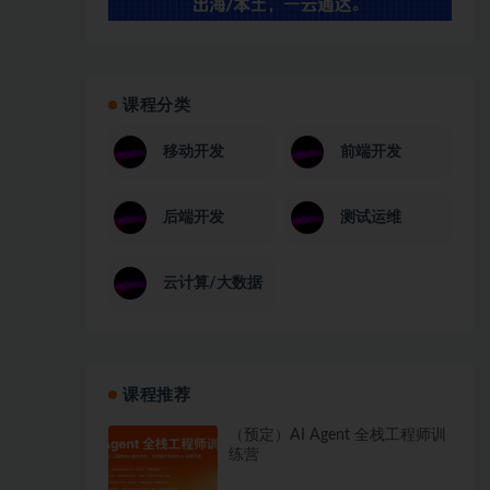
课程分类
移动开发
前端开发
后端开发
测试运维
云计算/大数据
课程推荐
（预定）AI Agent 全栈工程师训
练营