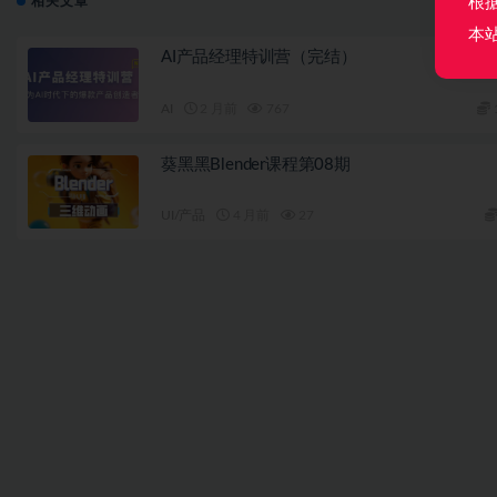
根
相关文章
本
AI产品经理特训营（完结）
AI
2 月前
767
葵黑黑Blender课程第08期
UI/产品
4 月前
27