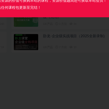
据资源的价值可换购本站的课程，资源价值越高还可换取本站会员！
站任何课程包更新至完结！
覆盖车载投屏、多媒体、智能语音等核心
发（完结）
160
UI/产品
3 月前
46
卧龙-企业级实战项目（2025全新录制）
19
UI/产品
7 月前
19