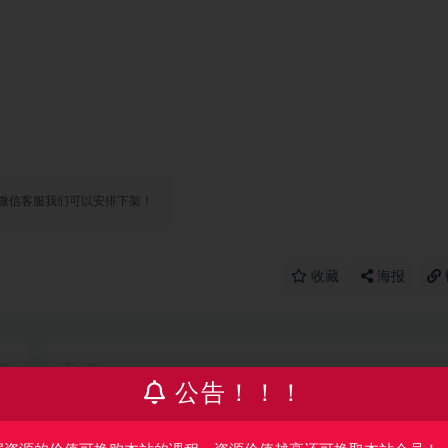
微信客服我们可以安排下架！
收藏
海报
篇
下一篇
完结
噪点风格插画绘制 | 完结
公告！！！