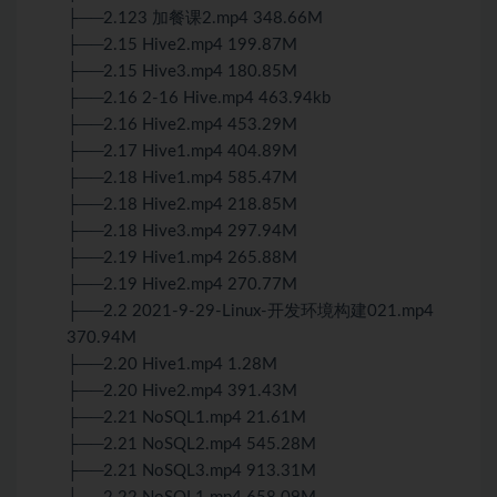
├──2.123 加餐课2.mp4 348.66M
├──2.15 Hive2.mp4 199.87M
├──2.15 Hive3.mp4 180.85M
├──2.16 2-16 Hive.mp4 463.94kb
├──2.16 Hive2.mp4 453.29M
├──2.17 Hive1.mp4 404.89M
├──2.18 Hive1.mp4 585.47M
├──2.18 Hive2.mp4 218.85M
├──2.18 Hive3.mp4 297.94M
├──2.19 Hive1.mp4 265.88M
├──2.19 Hive2.mp4 270.77M
├──2.2 2021-9-29-Linux-开发环境构建021.mp4
370.94M
├──2.20 Hive1.mp4 1.28M
├──2.20 Hive2.mp4 391.43M
├──2.21 NoSQL1.mp4 21.61M
├──2.21 NoSQL2.mp4 545.28M
├──2.21 NoSQL3.mp4 913.31M