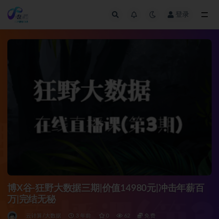
登录
全部
博X谷-狂野大数据三期|价值14980元|冲击年薪百
万|完结无秘
云计算/大数据
3 年前
0
62
免费