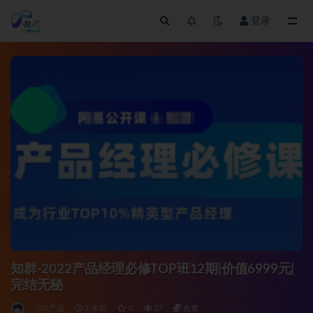
登录
全部
知群-2022产品经理必修TOP班12期|价值6999元|
完结无秘
UI/产品
3 年前
0
37
免费