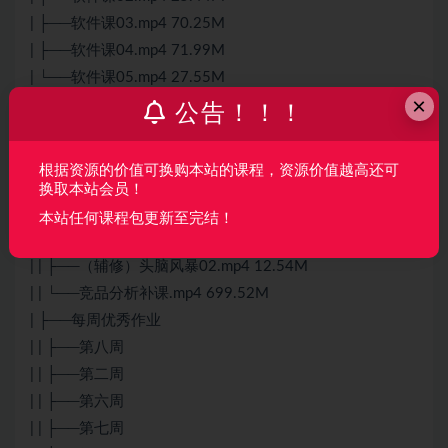
| ├──软件课03.mp4 70.25M
| ├──软件课04.mp4 71.99M
| └──软件课05.mp4 27.55M
×
├──点评
公告！！！
| ├──第二次作业点评_Trim.mp4 181.94M
| └──第一次点评.mp4 51.97M
根据资源的价值可换购本站的课程，资源价值越高还可
├──资料
换取本站会员！
| ├──辅修
本站任何课程包更新至完结！
| | ├──（辅修）头脑风暴01.mp4 74.53M
| | ├──（辅修）头脑风暴02.mp4 12.54M
| | └──竞品分析补课.mp4 699.52M
| ├──每周优秀作业
| | ├──第八周
| | ├──第二周
| | ├──第六周
| | ├──第七周