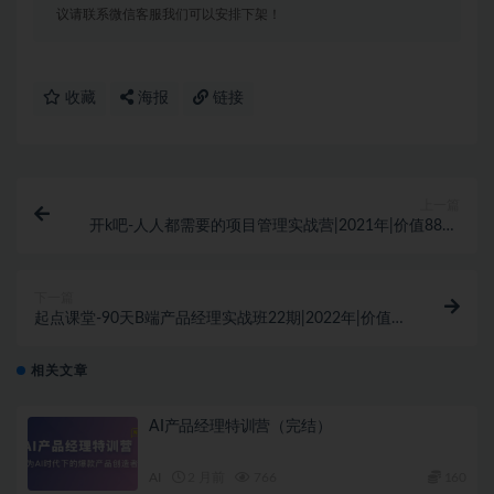
议请联系微信客服我们可以安排下架！
收藏
海报
链接
上一篇
开k吧-人人都需要的项目管理实战营|2021年|价值8800
元|完结无秘
下一篇
起点课堂-90天B端产品经理实战班22期|2022年|价值
3499元|完结无秘百度云
相关文章
AI产品经理特训营（完结）
AI
2 月前
766
160