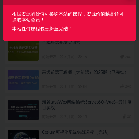
下一篇
2周刷完100道前端优质面试真题
根据资源的价值可换购本站的课程，资源价值越高还可
换取本站会员！
相关文章
本站任何课程包更新至完结！
全栈多端开发实训营
前端开发
3 月前
161
260
高级前端工程师（大前端）2025版（已完结）
前端开发
3 月前
84
290
新版JavaWeb网络编程:Servlet6.0+Vue3+最佳项
目实战
前端开发
7 月前
15
30
Cesium可视化系统实战课程（完结）