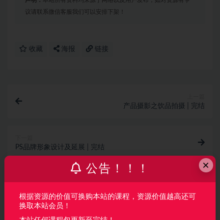
声明：
本站所有资料均来源于网络以及用户发布，如对资源有争
议请联系微信客服我们可以安排下架！
收藏
海报
链接
上一篇
产品摄影之饮品拍摄 | 完结
下一篇
PS品牌形象设计及延展 | 完结
×
公告！！！
相关文章
AI产品经理特训营（完结）
根据资源的价值可换购本站的课程，资源价值越高还可
换取本站会员！
AI
2 月前
766
160