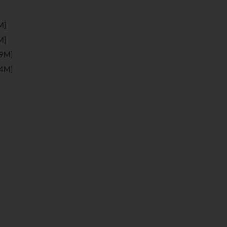
M]
M]
9M]
4M]