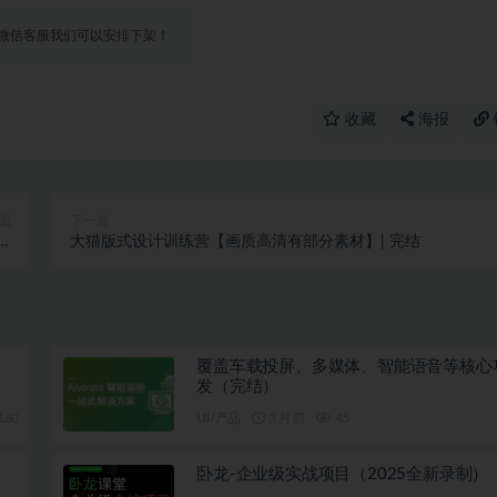
微信客服我们可以安排下架！
收藏
海报
篇
下一篇
完
大猫版式设计训练营【画质高清有部分素材】| 完结
结
覆盖车载投屏、多媒体、智能语音等核心
发（完结）
160
UI/产品
3 月前
45
卧龙-企业级实战项目（2025全新录制）