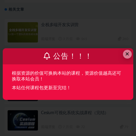
相关文章
全栈多端开发实训营
前端开发
3 月前
161
260
×
高级前端工程师（大前端）2025版（已完结）
公告！！！
前端开发
3 月前
84
290
根据资源的价值可换购本站的课程，资源价值越高还可
换取本站会员！
新版JavaWeb网络编程:Servlet6.0+Vue3+最佳项
本站任何课程包更新至完结！
目实战
前端开发
7 月前
15
30
Cesium可视化系统实战课程（完结）
前端开发
7 月前
72
79