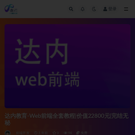
登录
全部
达内教育-Web前端全套教程|价值22800元|完结无
秘
前端开发
3 年前
0
94
免费