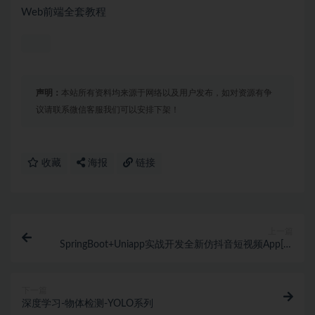
Web前端全套教程
声明：
本站所有资料均来源于网络以及用户发布，如对资源有争
议请联系微信客服我们可以安排下架！
收藏
海报
链接
上一篇
SpringBoot+Uniapp实战开发全新仿抖音短视频App[完
结无秘]
下一篇
深度学习-物体检测-YOLO系列