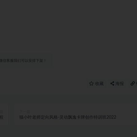
微信客服我们可以安排下架！
收藏
海报
篇
下一篇
程
猫小叶老师定向风格-灵动飘逸卡牌创作特训班2022