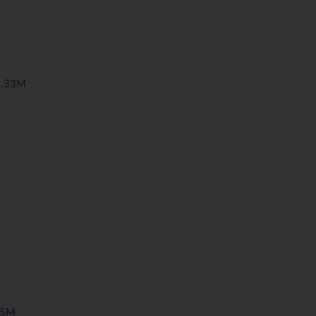
.33M
M
M
M
M
15M