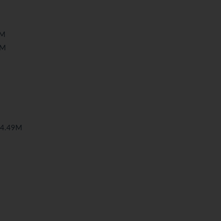
2M
0M
4.49M