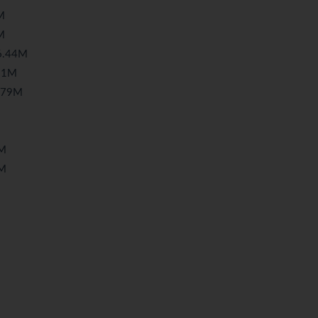
M
M
6.44M
51M
.79M
M
M
M