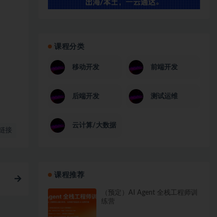
课程分类
移动开发
前端开发
后端开发
测试运维
云计算/大数据
链接
课程推荐
（预定）AI Agent 全栈工程师训
练营