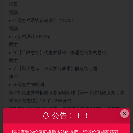
试看
视频：
6-4 优惠券系统存储设计 (11:20)
视频：
6-5 架构设计 (04:45)
图文：
6-6 【阶段总结】优惠券系统业务思想与架构总结
图文：
6-7 【勤于思考，夯实学习成果】阶段练习题
作业：
6-8 优惠券的规则
第7章 优惠券模板微服务编码实现【第一个功能微服务，注
重细节与思路】22 节 | 298分钟
模板服务用于构造优惠券，同时也是本课程的第一个功能
×
公告！！！
微服务。这一章将会完成模板服务的代码编写（包含用于
测试功能的测试用例），需要特别注意代码之间的安排、
根据资源的价值可换购本站的课程，资源价值越高还可
细节与实现思路。