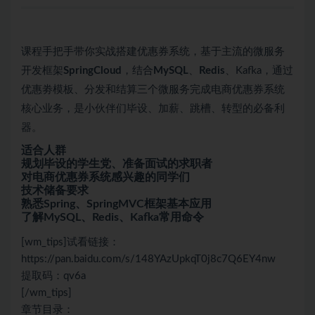
课程手把手带你实战搭建优惠券系统，基于主流的微服务
开发框架
SpringCloud
，结合
MySQL
、
Redis
、Kafka，通过
优惠劵模板、分发和结算三个微服务完成电商优惠券系统
核心业务，是小伙伴们毕设、加薪、跳槽、转型的必备利
器。
适合人群
规划毕设的学生党、准备
面试
的求职者
对电商优惠券系统感兴趣的同学们
技术储备要求
熟悉Spring、SpringMVC框架基本应用
了解MySQL、Redis、Kafka常用命令
[wm_tips]试看链接：
https://pan.baidu.com/s/148YAzUpkqT0j8c7Q6EY4nw
提取码：qv6a
[/wm_tips]
章节目录：