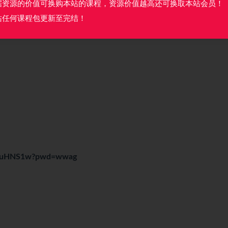
据资源的价值可换购本站的课程，资源价值越高还可换取本站会员！
站任何课程包更新至完结！
yn5ZuHNS1w?pwd=wwag