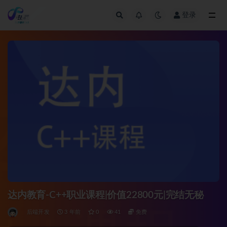
登录
全部
达内教育-C++职业课程|价值22800元|完结无秘
后端开发
3 年前
0
41
免费