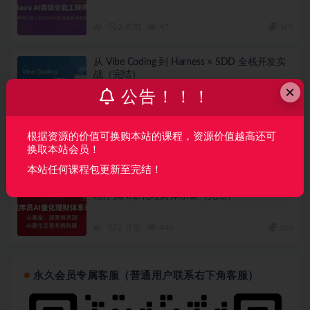
AI
2 周前
47
360
从 Vibe Coding 到 Harness × SDD 全栈开发实
战（完结）
×
公告！！！
AI
1 月前
55
79
Java+AI全栈开发工程师（完结）
根据资源的价值可换购本站的课程，资源价值越高还可
换取本站会员！
AI
2 月前
182
180
本站任何课程包更新至完结！
程序员AI量化理财体系课（完结）
AI
2 月前
446
180
永久会员专属客服（普通用户联系右下角客服）