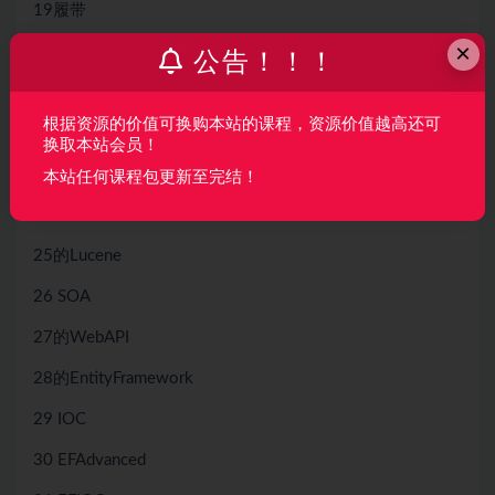
19履带
×
20 CLRCore
公告！！！
21 DB
根据资源的价值可换购本站的课程，资源价值越高还可
22高速缓存
换取本站会员！
23的Redis
本站任何课程包更新至完结！
24 IndexLucene
25的Lucene
26 SOA
27的WebAPI
28的EntityFramework
29 IOC
30 EFAdvanced