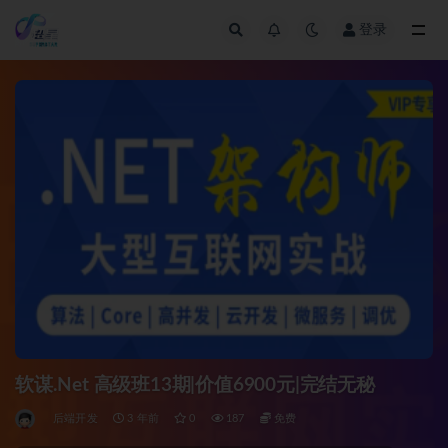
登录
全部
软谋.Net 高级班13期|价值6900元|完结无秘
后端开发
3 年前
0
187
免费