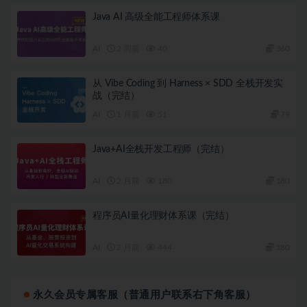
│   ├── [110M]  53-03-拦截器过滤器的区别.mp4

│   ├── [231M]  54-04-拦截器实现 登录权限.mp4

Java AI 高级全能工程师体系课
│   ├── [114M]  55-SpringMVC基于注解使用：国际化 
│   ├── [133M]  56-02-国际化-使用bootstrap登录页面
AI
2 周前
40
360
│   ├── [160M]  57-03-国际化-根据浏览器语言国际化.m
│   ├── [353M]  58-04-国际化-超链接切换国际化.mp4

│   ├── [ 27M]  59-SpringMVC基于注解使用：异常处理
从 Vibe Coding 到 Harness × SDD 全栈开发实
│   ├── [585M]  60-05-数据验证错误信息和代码字符串国
战（完结）
│   ├── [865M]  61-02-异常统一处理.mp4

AI
1 月前
51
79
│   └── [226M]  62-04-拦截器实现 登录权限 (2).mp4

├──  03 【图灵学院】Java高级开发工程师-Mybatis基础
│   ├── [ 25M]  01- Mybatis的介绍和基本使用 01-课
Java+AI全栈开发工程师（完结）
│   ├── [133M]  02-数据操作框架历程.mp4

│   ├── [ 98M]  03-Mybatis介绍.mp4

AI
2 月前
180
180
│   ├── [895M]  04-快速搭建mybatis.mp4

│   ├── [ 73M]  05-MyBatis的配置文件详解 01-MyB
│   ├── [229M]  06-02-SqlSessionFactory讲解.mp4
程序员AI量化理财体系课（完结）
│   ├── [203M]  07- 03-SqlSession讲解.mp4

│   ├── [436M]  08-04-集成日志框架.mp4

AI
2 月前
444
180
│   ├── [213M]  09-05-全局配置-已有配置讲解.mp4

│   ├── [301M]  10-06-1-全局配置-settings.mp4

│   ├── [ 76M]  11-06-2-全局配置-settings-02.mp4
│   ├── [ 38M]  12-07-全局配置-properties.mp4

永久会员专属客服（普通用户联系右下角客服）
│   ├── [242M]  13-08-全局配置-typeAliases.mp4
