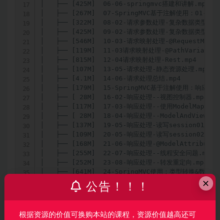
│   ├── [425M]  06-06-springmvc搭建和讲解.mp4

│   ├── [267M]  07-SpringMVC基于注解使用：01-请求参
│   ├── [322M]  08-02-请求参数处理-复杂数据类型-Java
│   ├── [425M]  09-02-请求参数处理-复杂数据类型-集合
│   ├── [546M]  10-03-请求映射处理-@RequestMappin
│   ├── [119M]  11-03请求映射处理-@PathVariable.m
│   ├── [815M]  12-04请求映射处理-Rest.mp4

│   ├── [107M]  13-05-请求处理-静态资源处理.mp4

│   ├── [4.1M]  14-06-请求处理总结.mp4

│   ├── [179M]  15-SpringMVC基于注解使用：响应 0
│   ├── [ 28M]  16-02-响应处理--视图控制器.mp4

│   ├── [117M]  17-03-响应处理--使用ModelMap传输数
│   ├── [ 28M]  18-04-响应处理--ModelAndView.mp4
│   ├── [137M]  19-05-响应处理-读写session01.mp4

│   ├── [109M]  20-05-响应处理-读写session02.mp4

│   ├── [168M]  21-06-响应处理-@ModelAttribute1.
│   ├── [255M]  22-07-响应处理--线程安全问题.mp4

│   ├── [252M]  23-08-响应处理--转发重定向.mp4

│   ├── [641M]  24-SpringMVC使用：类型转换&数据格
×
│   ├── [376M]  25-02-数据格式化.mp4

公告！！！
│   ├── [ 50M]  26-03-数据验证1-介绍.mp4

│   ├── [434M]  27-03-数据验证2-普通标签实现.mp4

│   ├── [188M]  28-03-数据验证3-form标签库.mp4

根据资源的价值可换购本站的课程，资源价值越高还可
│   ├── [162M]  29-03-数据验证4-form标签库-动态数