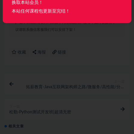
换取本站会员！
│   ├── [ 57M]  30-SpringMVC基于注解使用：JSON 0
│   ├── [ 90M]  31-02-json处理--响应json1.mp4

本站任何课程包更新至完结！
│   ├── [149M]  32-02-json处理--响应json2.mp4

│   ├── [345M]  33-03-json处理--请求json.mp4

声明：
本站所有资料均来源于网络以及用户发布，如对资源有争
│   ├── [ 16M]  34-04-json处理--rest.mp4

议请联系微信客服我们可以安排下架！
│   ├── [331M]  35-SpringMVC基于注解使用：上传&下
│   ├── [136M]  36-02-文件上传.mp4

│   ├── [ 24M]  37-03-上传-多文件上传.mp4

│   ├── [ 53M]  38-04-上传-多线程上传.mp4

收藏
海报
链接
│   ├── [101M]  39-05-上传-图片的虚拟目录映射.mp4

│   ├── [222M]  40-SpringMVC基于注解使用：01-拦截
│   ├── [155M]  41-02-拦截器定义详解.mp4

│   ├── [110M]  42-03-拦截器过滤器的区别.mp4

│   ├── [231M]  43-04-拦截器实现 登录权限.mp4

上一篇
│   ├── [115M]  44-SpringMVC基于注解使用：国际化 
拓薪教育-Java互联网架构师之路/微服务/高性能/分布
│   ├── [133M]  45-02-国际化-使用bootstrap登录页面
式/底层源码/高并发|价值6899元|完结无秘
│   ├── [160M]  46-03-国际化-根据浏览器语言国际化.m
│   ├── [353M]  47-04-国际化-超链接切换国际化.mp4

下一篇
│   ├── [ 27M]  48-SpringMVC基于注解使用：异常处理
松勤-Python测试开发班|超清无密
│   ├── [585M]  49-05-数据验证错误信息和代码字符串国
│   ├── [864M]  50-02-异常统一处理.mp4

│   ├── [226M]  51-04-拦截器实现 登录权限 (2).mp4

相关文章
│   ├── [155M]  52-02-拦截器定义详解.mp4
