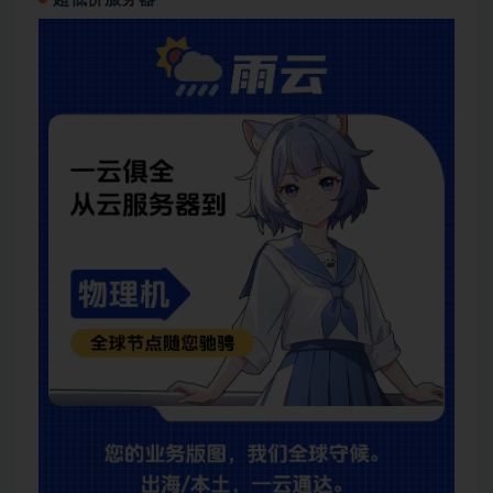
│   ├── [774M]  38-03-分页插件原理.mp4

│   ├── [647M]  39-04-Mybatis逆向工程.mp4

│   ├── [ 99M]  40-SSM集成 01-SSM整合.mp4

│   ├── [169M]  41-02-SSM整合.mp4

│   └── [572M]  42- 03-SSM整合.mp4

├──  04 【图灵学院】Java高级开发工程师-SpringBoot
│   ├── [ 56M]  01-Springboot基础课程 01-课程介绍.
│   ├── [156M]  02-SpringBoot介绍.mp4

│   ├── [ 96M]  03-为什么要使用springboot.mp4

│   ├── [299M]  04-快速搭建SpringBoot.mp4

│   ├── [281M]  05-代码讲解.mp4

│   ├── [152M]  06-01-使用Spring Initializer快
│   ├── [8.6M]  06-Springboot配置文件 00-Spr
│   ├── [126M]  07-02-自定义SpringApplication.m
│   ├── [ 45M]  08-03-配置文件介绍.mp4

│   └── [ 40M]  09-04-Yml配置文件介绍.mp4

└── 资料代码/