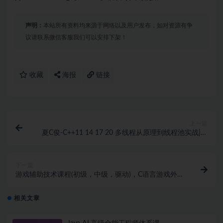
声明：
本站所有资料均来源于网络以及用户发布，如对资源有争
议请联系微信客服我们可以安排下架！
收藏
海报
链接
上一篇
夏C俊-C++11 14 17 20 多线程从原理到线程池实战|完
结无秘
下一篇
游戏辅助技术课程(初级，中级，驱动)，C语言游戏外挂
开发(视频+资料)
相关文章