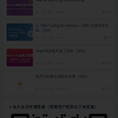
Java AI 高级全能工程师体系课
AI
3 周前
49
360
从 Vibe Coding 到 Harness × SDD 全栈开发实
战（完结）
AI
1 月前
55
79
Java+AI全栈开发工程师（完结）
AI
2 月前
182
180
程序员AI量化理财体系课（完结）
AI
2 月前
446
180
永久会员专属客服（普通用户联系右下角客服）