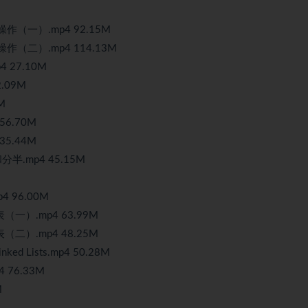
（一）.mp4 92.15M
（二）.mp4 114.13M
27.10M
.09M
M
6.70M
5.44M
.mp4 45.15M
96.00M
）.mp4 63.99M
）.mp4 48.25M
ed Lists.mp4 50.28M
4 76.33M
M