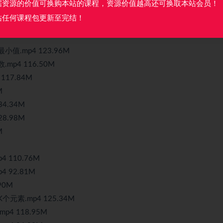
据资源的价值可换购本站的课程，资源价值越高还可换取本站会员！
站任何课程包更新至完结！
M
.mp4 123.96M
p4 116.50M
17.84M
M
4.34M
8.98M
M
110.76M
92.81M
90M
素.mp4 125.34M
 118.95M