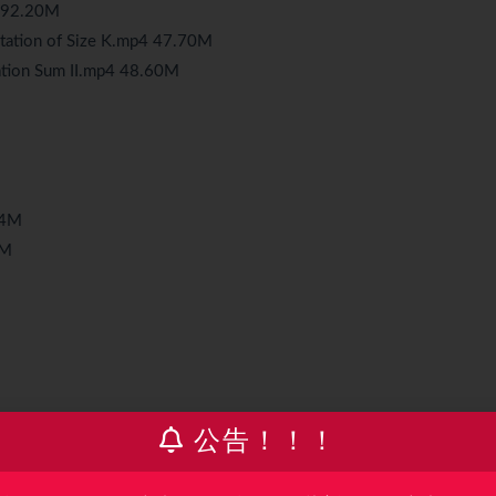
92.20M
on of Size K.mp4 47.70M
 Sum II.mp4 48.60M
4M
M
公告！！！