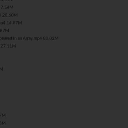
7.54M
20.60M
 14.87M
87M
d in an Array.mp4 80.02M
27.11M
M
77M
58M