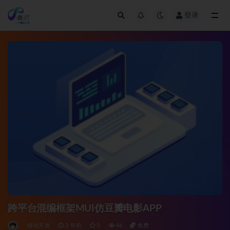
登录
全部
跨平台混编框架MUI仿豆瓣电影APP
移动开发
3 年前
0
46
免费