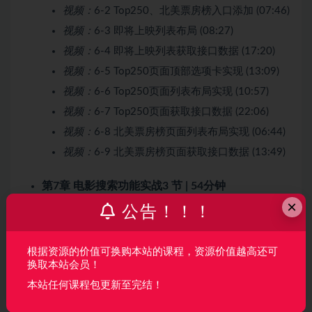
视频：
6-2 Top250、北美票房榜入口添加 (07:46)
视频：
6-3 即将上映列表布局 (08:27)
视频：
6-4 即将上映列表获取接口数据 (17:20)
视频：
6-5 Top250页面顶部选项卡实现 (13:09)
视频：
6-6 Top250页面列表布局实现 (10:57)
视频：
6-7 Top250页面获取接口数据 (22:06)
视频：
6-8 北美票房榜页面列表布局实现 (06:44)
视频：
6-9 北美票房榜页面获取接口数据 (13:49)
第7章 电影搜索功能实战
3 节 | 54分钟
×
公告！！！
搜索功能：搜索页面布局实现，搜索历史记录实现，
搜索结果页实现
根据资源的价值可换购本站的课程，资源价值越高还可
收起列表
换取本站会员！
本站任何课程包更新至完结！
视频：
7-1 搜索页面布局实现 (09:44)