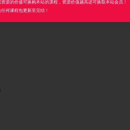
据资源的价值可换购本站的课程，资源价值越高还可换取本站会员！
素。先简单介绍和回顾RxJava，之后进入源码分析，再以实战项目来加
站任何课程包更新至完结！
阐释响应式编程的思想。
)