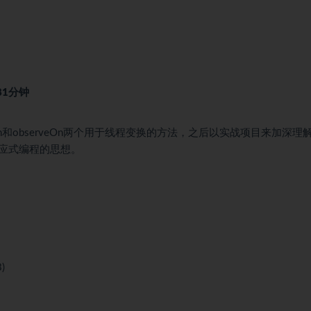
181分钟
beOn和observeOn两个用于线程变换的方法，之后以实战项目来加深理
应式编程的思想。
)