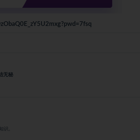
XdDzObaQ0E_zY5U2mxg?pwd=7fsq
完结无秘
知识。