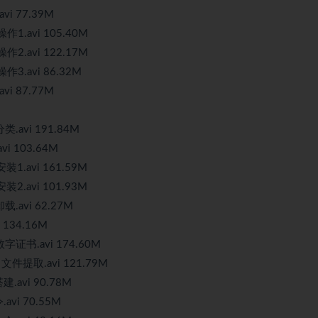
vi 77.39M
1.avi 105.40M
2.avi 122.17M
3.avi 86.32M
vi 87.77M
avi 191.84M
i 103.64M
1.avi 161.59M
2.avi 101.93M
.avi 62.27M
134.16M
证书.avi 174.60M
件提取.avi 121.79M
.avi 90.78M
vi 70.55M