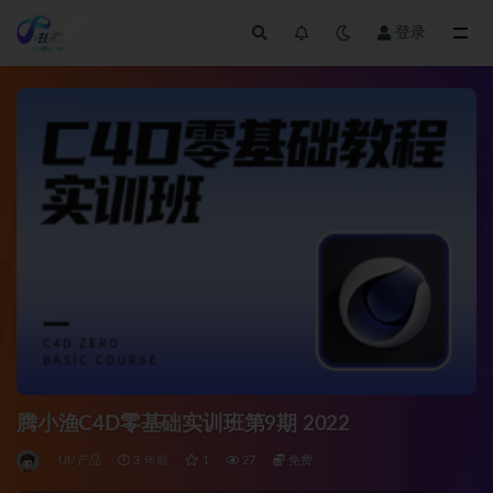
登录
全部
腾小渔C4D零基础实训班第9期 2022
UI/产品
3 年前
1
27
免费