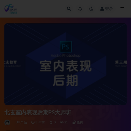
登录
全部
北玄室内表现后期PS大师班
UI/产品
3 年前
0
21
免费