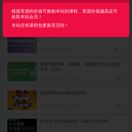
下一篇
2022国外CR8.1超写实渲染教程
根据资源的价值可换购本站的课程，资源价值越高还可
换取本站会员！
相关文章
本站任何课程包更新至完结！
AI产品经理特训营（完结）
AI
2 月前
766
160
覆盖车载投屏、多媒体、智能语音等核心功能
开发（完结）
UI/产品
3 月前
45
49
葵黑黑Blender课程第08期
UI/产品
4 月前
27
19
卧龙-企业级实战项目（2025全新录制）