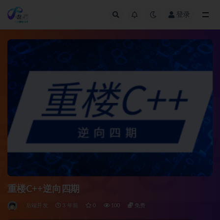
登录
全部
重楼C++逆向四期
后端开发
3 年前
0
100
免费