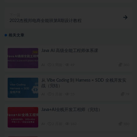
下一篇
2022杰视邦电商全能班第8期设计教程
相关文章
Java AI 高级全能工程师体系课
AI
3 周前
49
360
从 Vibe Coding 到 Harness × SDD 全栈开发实
战（完结）
AI
1 月前
55
79
Java+AI全栈开发工程师（完结）
AI
2 月前
182
180