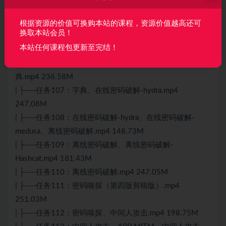
| ├──任务104：SSL、TLS中间人攻击.mp4 247.18M
| └──任务105：SSL、TLS拒绝服务攻击和补充概念.mp4
根据资源的价值可换购本站的课程，资源价值越高还可
换取本站会员！
183.36M
本站任何课程包更新至完结！
├──第14章 密码破解
| ├──任务106：思路、身份认证方法、密码破解方法、字
典.mp4 236.58M
| ├──任务107：字典、在线密码破解-hydra.mp4
247.08M
| ├──任务108：在线密码破解-hydra、在线密码破解-
medusa、离线密码破解.mp4 148.73M
| ├──任务109：离线密码破解、离线密码破解-
Hashcat.mp4 181.43M
| ├──任务110：离线密码破解.mp4 247.05M
| ├──任务111：密码嗅探（第四版剪辑版）.mp4
251.03M
| ├──任务112：密码嗅探、中间人攻击.mp4 198.75M