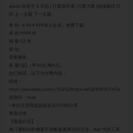
aixure 发表于 3 天前 | 只看该作者 |只看大图 |阅读模式 打
印 上一主题 下一主题
售 价: ￥30￥499加入会员，免费下载
库 存:9999 件
销 量:12 件
源 址:
卖家服务:
客 服:QQ（早10点-晚6点）
您已购买，以下为付费内容：
链接：
https://pan.baidu.com/s/1GFx2tkIqckvWQE8MOUT47w
提取码：lwad
–来自百度网盘超级会员V10的分享
资源详情
【资源介绍】：
本门课程内容侧重于讲解渗透测试的方法，Kali 中的工具