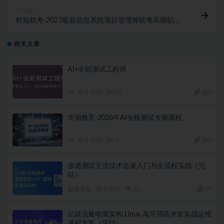
下一篇
鲜知软考-2023最新信息系统项目管理师软考高级职称|
第4版
相关文章
AI+全能测试工程师
AI
3 月前
89
360
华测教育-2026年AI全栈测试专家课程
AI
3 月前
5
380
渗透测试主流技术急速入门与全流程实战（完
结）
后端开发
3 月前
18
39
亿级流量电商架构 Linux 高可用高并发实战运维
课程方案（完结）