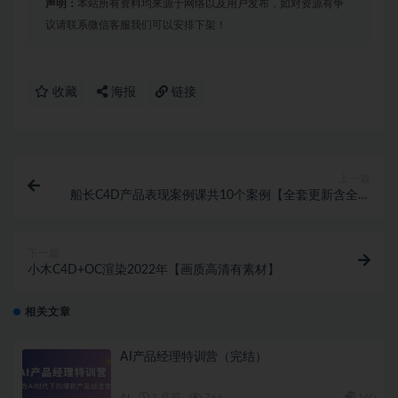
声明：
本站所有资料均来源于网络以及用户发布，如对资源有争
议请联系微信客服我们可以安排下架！
收藏
海报
链接
上一篇
船长C4D产品表现案例课共10个案例【全套更新含全部
素材】
下一篇
小木C4D+OC渲染2022年【画质高清有素材】
相关文章
AI产品经理特训营（完结）
AI
2 月前
766
160