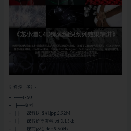
〖资源目录〗:
– ├──1-60
– | ├──资料
– | | ├──课程快找图.jpg 2.92M
– | | ├──课程所需资料.txt 0.13kb
– | | └──课前必读.doc 9.50kb