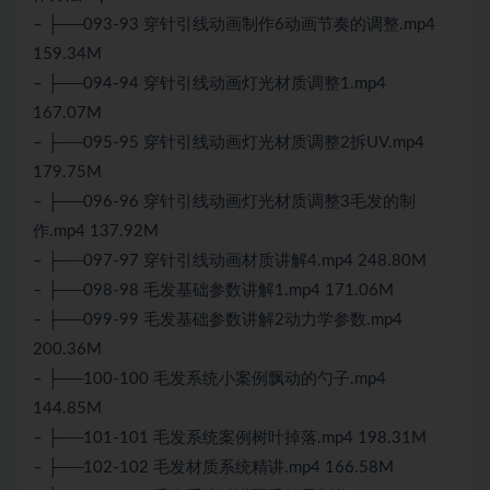
– ├──093-93 穿针引线动画制作6动画节奏的调整.mp4
159.34M
– ├──094-94 穿针引线动画灯光材质调整1.mp4
167.07M
– ├──095-95 穿针引线动画灯光材质调整2拆UV.mp4
179.75M
– ├──096-96 穿针引线动画灯光材质调整3毛发的制
作.mp4 137.92M
– ├──097-97 穿针引线动画材质讲解4.mp4 248.80M
– ├──098-98 毛发基础参数讲解1.mp4 171.06M
– ├──099-99 毛发基础参数讲解2动力学参数.mp4
200.36M
– ├──100-100 毛发系统小案例飘动的勺子.mp4
144.85M
– ├──101-101 毛发系统案例树叶掉落.mp4 198.31M
– ├──102-102 毛发材质系统精讲.mp4 166.58M