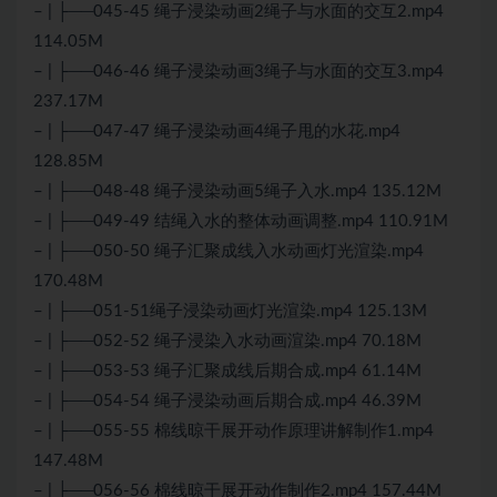
– | ├──045-45 绳子浸染动画2绳子与水面的交互2.mp4
114.05M
– | ├──046-46 绳子浸染动画3绳子与水面的交互3.mp4
237.17M
– | ├──047-47 绳子浸染动画4绳子甩的水花.mp4
128.85M
– | ├──048-48 绳子浸染动画5绳子入水.mp4 135.12M
– | ├──049-49 结绳入水的整体动画调整.mp4 110.91M
– | ├──050-50 绳子汇聚成线入水动画灯光渲染.mp4
170.48M
– | ├──051-51绳子浸染动画灯光渲染.mp4 125.13M
– | ├──052-52 绳子浸染入水动画渲染.mp4 70.18M
– | ├──053-53 绳子汇聚成线后期合成.mp4 61.14M
– | ├──054-54 绳子浸染动画后期合成.mp4 46.39M
– | ├──055-55 棉线晾干展开动作原理讲解制作1.mp4
147.48M
– | ├──056-56 棉线晾干展开动作制作2.mp4 157.44M