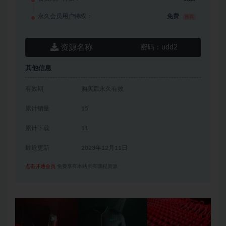
永久会员用户特权：
免费
推荐
资源名称
密码：
udd2
其他信息
有效期
购买后永久有效
累计销量
15
累计下载
11
最近更新
2023年12月11日
点击开通会员
免费享有本站所有课程资源