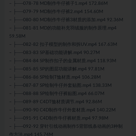
– ├──078-78 MD制作牛仔裤子1.mp4 172.86M
– ├──079-79 MD制作牛仔裤2.mp4 154.60M
– ├──080-80 MD制作牛仔裤3材质的添加.mp4 92.36M
– ├──081-81 MD的功能补充羽绒服的制作原理.mp4
59.58M
– ├──082-82 扣子模型的制作和拆UV.mp4 167.63M
– ├──083-83 SP基础功能讲解.mp4 90.27M
– ├──084-84 SP制作扣子的金属材质.mp4 118.93M
– ├──085-85 SP的图层功能讲解.mp4 97.81M
– ├──086-86 SP绘制T恤材质.mp4 106.28M
– ├──087-87 SP绘制牛仔外套贴图.mp4 138.33M
– ├──088-88 SP绘制牛仔裤贴图.mp4 66.07M
– ├──089-89 C4DT恤材质调节.mp4 92.86M
– ├──090-90 C4D制作牛仔外套材质.mp4 140.22M
– ├──091-91 C4D制作牛仔裤材质.mp4 97.98M
– ├──092-92 穿针引线动画制作5背部线条动画的3种制
作方法.mp4 145.74M