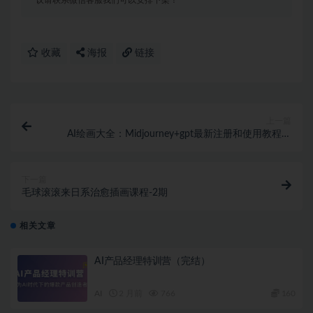
收藏
海报
链接
上一篇
AI绘画大全：Midjourney+gpt最新注册和使用教程，
Midjourney13000+AI绘画关键词描述词等（教程+软
件）
下一篇
毛球滚滚来日系治愈插画课程-2期
相关文章
AI产品经理特训营（完结）
AI
2 月前
766
160