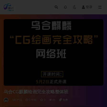
登录
全部
乌合CG麒麟绘画完全攻略整体班
UI/产品
3 年前
0
61
免费