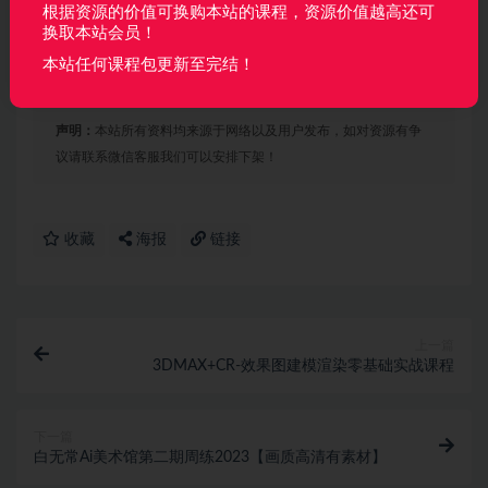
├──7_第4课 拼接技法.mp4 66.28M
根据资源的价值可换购本站的课程，资源价值越高还可
换取本站会员！
├──8_第5课 旋转技法.mp4 56.40M
本站任何课程包更新至完结！
└──9_第6课 出位技法.mp4 51.62M
声明：
本站所有资料均来源于网络以及用户发布，如对资源有争
议请联系微信客服我们可以安排下架！
收藏
海报
链接
上一篇
3DMAX+CR-效果图建模渲染零基础实战课程
下一篇
白无常Ai美术馆第二期周练2023【画质高清有素材】