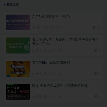
相关文章
AI产品经理特训营（完结）
AI
2 月前
766
160
覆盖车载投屏、多媒体、智能语音等核心功能
开发（完结）
UI/产品
3 月前
45
49
葵黑黑Blender课程第08期
UI/产品
4 月前
27
19
卧龙-企业级实战项目（2025全新录制）
UI/产品
7 月前
19
30