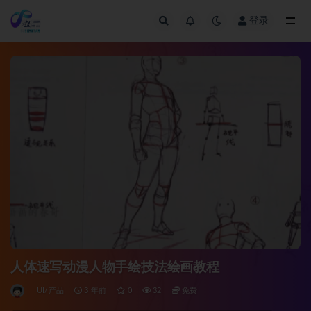
登录
全部
人体速写动漫人物手绘技法绘画教程
UI/产品
3 年前
0
32
免费