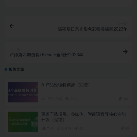
上一篇
隔夜瓜日系光影色彩唯美插画2023年
下一篇
卢帅第四期包装+Blender全能班2023年
相关文章
AI产品经理特训营（完结）
AI
2 月前
767
160
覆盖车载投屏、多媒体、智能语音等核心功能
开发（完结）
UI/产品
3 月前
46
49