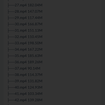
├──27.mp4 182.04M
├──28.mp4 147.07M
├──29.mp4 117.44M
├──30.mp4 166.87M
├──31.mp4 151.13M
├──32.mp4 110.45M
├──33.mp4 198.50M
├──34.mp4 167.22M
├──35.mp4 185.63M
├──36.mp4 189.26M
├──37.mp4 90.14M
├──38.mp4 114.37M
├──39.mp4 131.82M
├──40.mp4 124.93M
├──41.mp4 103.34M
├──42.mp4 139.28M