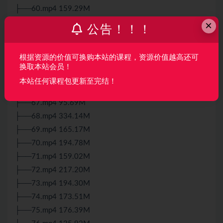
├──60.mp4 159.29M
├──61.mp4 196.54M
×
公告！！！
├──62.mp4 157.01M
├──63.mp4 158.75M
根据资源的价值可换购本站的课程，资源价值越高还可
├──64.mp4 176.25M
换取本站会员！
├──65.mp4 145.32M
本站任何课程包更新至完结！
├──66.mp4 181.46M
├──67.mp4 95.69M
├──68.mp4 334.14M
├──69.mp4 165.17M
├──70.mp4 194.78M
├──71.mp4 159.02M
├──72.mp4 217.20M
├──73.mp4 194.30M
├──74.mp4 173.51M
├──75.mp4 176.39M