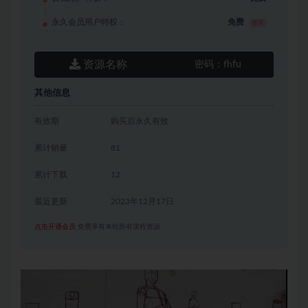
永久会员用户特权：
免费
推荐
资源名称
密码：
fhfu
其他信息
有效期
购买后永久有效
累计销量
81
累计下载
12
最近更新
2023年12月17日
点击开通会员
免费享有本站所有课程资源