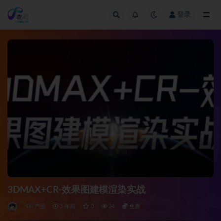
登录
全部
3DMAX+CR-效果图建模渲染实战
UI/产品
3 年前
0
24
免费