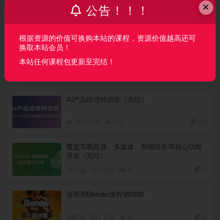
上一篇
×
公告！！！
火星时代AE-C4D影视包装全能设计师班
根据资源的价值可换购本站的课程，资源价值越高还可
下一篇
换取本站会员！
软考高级信息系统项目管理师历年真题 | 完结
本站任何课程包更新至完结！
相关文章
AI产品经理特训营（完结）
AI
2 月前
767
160
覆盖车载投屏、多媒体、智能语音等核心功能
开发（完结）
UI/产品
3 月前
46
49
葵黑黑Blender课程第08期
UI/产品
4 月前
27
19