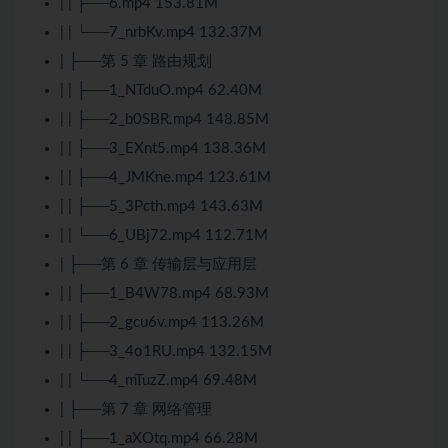
| | ├──6.mp4 153.81M
| | └──7_nrbKv.mp4 132.37M
| ├──第 5 章 路由规划
| | ├──1_NTduO.mp4 62.40M
| | ├──2_b0SBR.mp4 148.85M
| | ├──3_EXnt5.mp4 138.36M
| | ├──4_JMKne.mp4 123.61M
| | ├──5_3Pcth.mp4 143.63M
| | └──6_UBj72.mp4 112.71M
| ├──第 6 章 传输层与应用层
| | ├──1_B4W78.mp4 68.93M
| | ├──2_gcu6v.mp4 113.26M
| | ├──3_4o1RU.mp4 132.15M
| | └──4_mTuzZ.mp4 69.48M
| ├──第 7 章 网络管理
| | ├──1_aXOtq.mp4 66.28M