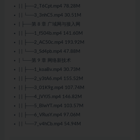
| | ├──2_T6Cpt.mp4 78.28M
| | └──3_3nhC5.mp4 30.51M
| ├──第 8 章 广域网与接入网
| | ├──1_f504b.mp4 141.60M
| | ├──2_AC50c.mp4 193.92M
| | └──3_Sd4pb.mp4 47.88M
| └──第 9 章 网络新技术
| | ├──1_koaBv.mp4 30.73M
| | ├──2_y3tA6.mp4 155.52M
| | ├──3_01K9g.mp4 107.74M
| | ├──4_jVYJ5.mp4 146.82M
| | ├──5_BIwYT.mp4 103.57M
| | ├──6_VRusY.mp4 97.06M
| | └──7_v4hCb.mp4 54.94M