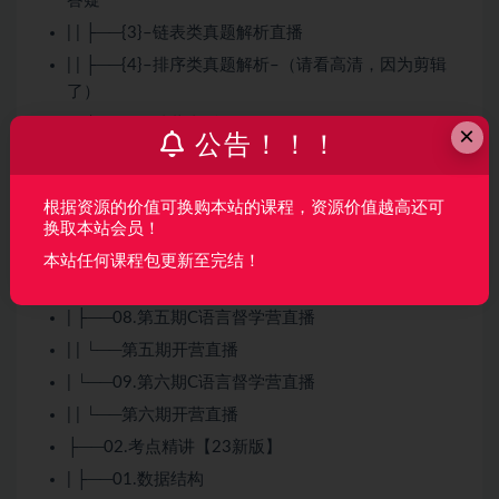
答疑
| | ├──{3}–链表类真题解析直播
| | ├──{4}–排序类真题解析–（请看高清，因为剪辑
了）
| | └──{5}–结营直播
×
公告！！！
| ├──06.附赠内容-非答疑范围
| | ├──{1}–（一）
C++
STL讲解
根据资源的价值可换购本站的课程，资源价值越高还可
| | └──{2}–（二）KMP解析
换取本站会员！
| ├──07.第四期C语言督学营直播
本站任何课程包更新至完结！
| | └──开营直播
| ├──08.第五期C语言督学营直播
| | └──第五期开营直播
| └──09.第六期C语言督学营直播
| | └──第六期开营直播
├──02.考点精讲【23新版】
| ├──01.数据结构