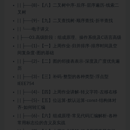
| | ├──{8}–【八】二叉树中序-后序-层序遍历-线索二
叉树
| | ├──{9}–【九】二叉查找树-顺序查找-折半查找
| | └──电子讲义
| ├──03.高级阶段：组成原理、操作系统及C语言高级
| | ├──{1}–【一】上周作业-归并排序-排序时间及空
间复杂度-图的基础
| | ├──{2}–【二】图的邻接表表示-深度及广度优先遍
历
| | ├──{3}–【三】补码-整型的各种类型-浮点型
IEEE754
| | ├──{4}–【四】上周作业讲解-转义字符-左移右移
| | ├──{5}–【五】位运算-默认运算-const-结构体对
齐-如何转汇编
| | ├──{6}–【六】组成原理-常见代码汇编解析-各种
常用标志位的含义及实战