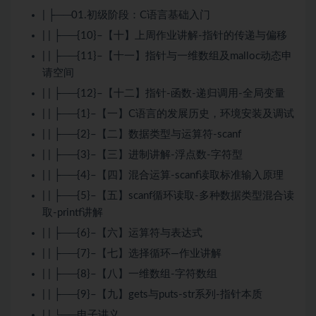
| ├──01.初级阶段：
C语言
基础入门
| | ├──{10}–【十】上周作业讲解-指针的传递与偏移
| | ├──{11}–【十一】指针与一维数组及malloc动态申
请空间
| | ├──{12}–【十二】指针-函数-递归调用-全局变量
| | ├──{1}–【一】C语言的发展历史，环境安装及调试
| | ├──{2}–【二】数据类型与运算符-scanf
| | ├──{3}–【三】进制讲解-浮点数-字符型
| | ├──{4}–【四】混合运算-scanf读取标准输入原理
| | ├──{5}–【五】scanf循环读取-多种数据类型混合读
取-printf讲解
| | ├──{6}–【六】运算符与表达式
| | ├──{7}–【七】选择循环—作业讲解
| | ├──{8}–【八】一维数组-字符数组
| | ├──{9}–【九】gets与puts-str系列-指针本质
| | └──电子讲义