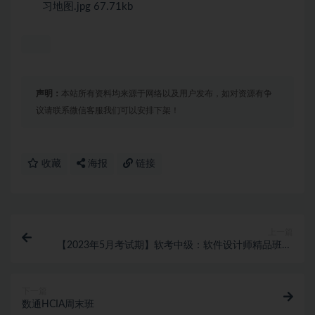
习地图.jpg 67.71kb
声明：
本站所有资料均来源于网络以及用户发布，如对资源有争
议请联系微信客服我们可以安排下架！
收藏
海报
链接
上一篇
【2023年5月考试期】软考中级：软件设计师精品班12
期 | 完结
下一篇
数通HCIA周末班