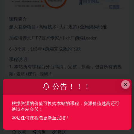
课程简介
超大复杂项目+高端技术+大厂规范+全局架构思维
系统培养大厂P7技术专家/中小厂前端Leader
6~8个月，让3年+前端完成质的飞跃
课程说明
1. 本站所有课程百分百高清，完整，原画，包含所有的视
频+素材+课件+源码！
2. 本站所有课程格式MP4格式无密 可以通过网盘在线学习
×
公告！！！
也可下载到本地，方便快捷！
声明：
本站所有资料均来源于网络以及用户发布，如对资源有争
根据资源的价值可换购本站的课程，资源价值越高还可
换取本站会员！
议请联系微信客服我们可以安排下架！
本站任何课程包更新至完结！
收藏
海报
链接