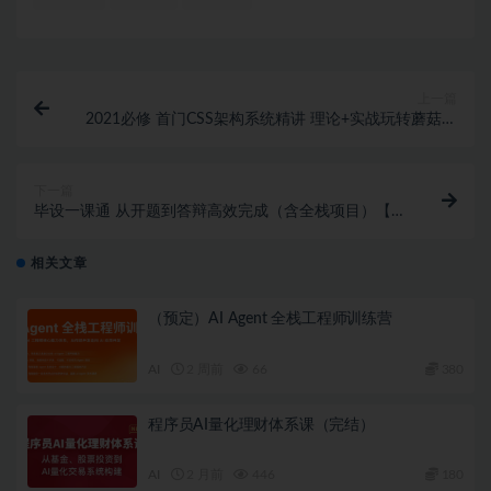
上一篇
2021必修 首门CSS架构系统精讲 理论+实战玩转蘑菇街
【完结】
下一篇
毕设一课通 从开题到答辩高效完成（含全栈项目）【完
结】
相关文章
（预定）AI Agent 全栈工程师训练营
AI
2 周前
66
380
程序员AI量化理财体系课（完结）
AI
2 月前
446
180