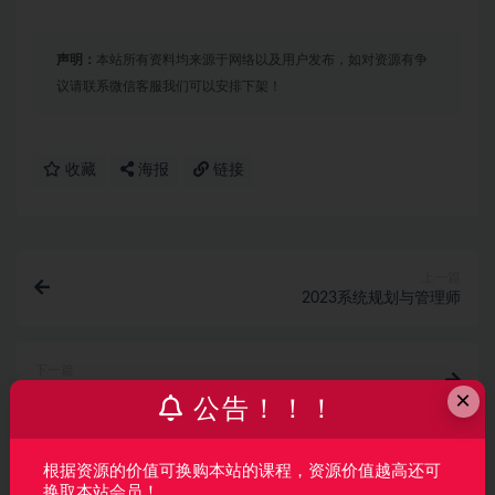
声明：
本站所有资料均来源于网络以及用户发布，如对资源有争
议请联系微信客服我们可以安排下架！
收藏
海报
链接
上一篇
2023系统规划与管理师
下一篇
《网络系统建设与运维》高级课程 华为1+X高级网络工
×
公告！！！
程师认证
相关文章
根据资源的价值可换购本站的课程，资源价值越高还可
换取本站会员！