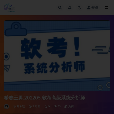
登录
全部
希赛王勇.202205.软考高级系统分析师
软考考证
3 年前
0
33
免费