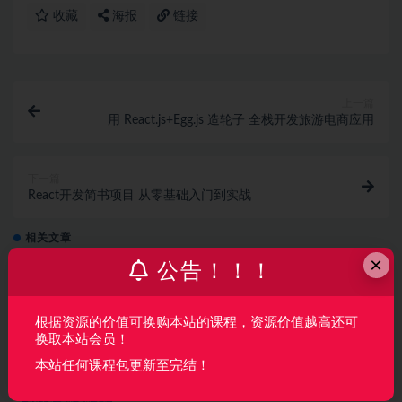
收藏
海报
链接
上一篇
用 React.js+Egg.js 造轮子 全栈开发旅游电商应用
下一篇
React开发简书项目 从零基础入门到实战
相关文章
×
公告！！！
全栈多端开发实训营
根据资源的价值可换购本站的课程，资源价值越高还可
前端开发
3 月前
161
260
换取本站会员！
本站任何课程包更新至完结！
高级前端工程师（大前端）2025版（已完结）