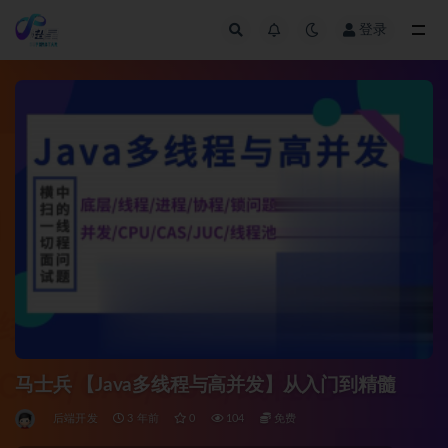
登录
全部
马士兵 【Java多线程与高并发】从入门到精髓
后端开发
3 年前
0
104
免费