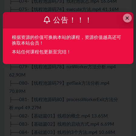
├──074-【线程池源码73】线程池状态.mp4 16.64M
├──075-【线程池源码74】execute方法.mp4 41.16M
×
├──076-【线程池源码75】addWorker方法-状态&数量判
公告！！！
断.mp4 27.37M
├──077-【线程池源码76】addWorker方法-添加&启动工
根据资源的价值可换购本站的课程，资源价值越高还可
作线程.mp4 52.09M
换取本站会员！
├──078-【线程池源码77】Worker对象简单认知.mp4
本站任何课程包更新至完结！
31.60M
├──079-【线程池源码78】runWorker方法分析.mp4
62.90M
├──080-【线程池源码79】getTask方法分析.mp4
70.89M
├──081-【线程池源码80】processWorkerExit方法分
析.mp4 49.27M
├──082-【基础篇01】线程的概念.mp4 13.65M
├──083-【基础篇02】线程的启动方式.mp4 6.69M
├──084-【基础篇03】线程的3个方法.mp4 10.68M