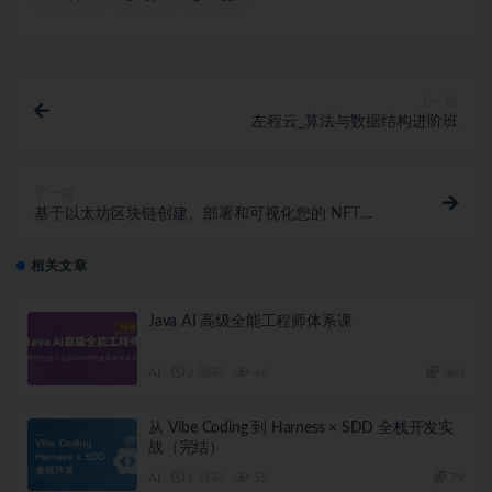
上一篇
左程云_算法与数据结构进阶班
下一篇
基于以太坊区块链创建、部署和可视化您的 NFT
EatTheBlocks Pro – NFT
相关文章
Java AI 高级全能工程师体系课
AI
2 周前
46
360
从 Vibe Coding 到 Harness × SDD 全栈开发实
战（完结）
AI
1 月前
55
79