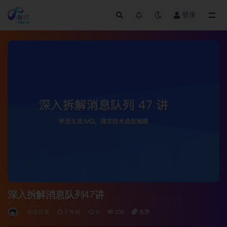
登录
全部
深入拆解消息队列47讲
后端开发
3 年前
0
108
免费