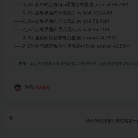
├──4_03-分布式点餐App界面结构搭建_ev.mp4 49.79M
├──5_05-点餐界面布局实现1_ev.mp4 103.43M
├──6_06-点餐界面布局实现2_ev.mp4 58.96M
├──7_07-点餐界面布局实现3_ev.mp4 45.11M
├──8_08-通过网络获取餐品数据_ev.mp4 34.55M
└──9_09-动态绑定餐单分类和选中设置_ev.mp4 46.54M
声明：
本站所有资料均来源于网络以及用户发布，如对资源有争议请联系
游客
永久会员
上一
秋叶AI设计变现训练营第一