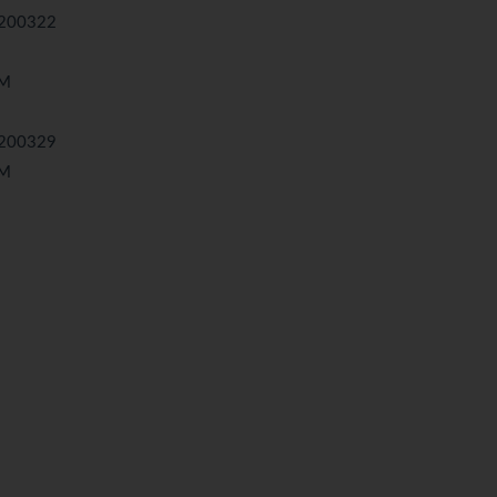
00322
3M
200329
2M