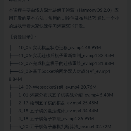
本课程主要由浅入深地讲解了鸿蒙（HarmonyOS 2.0）应
用开发的基本方法，常用的UI控件及布局技巧,通过一个小
的游戏带着大家快速学习鸿蒙SDK开发。
【资源目录】:
├──10_05-实现棋盘状态迁移_ev.mp4 48.99M
├──11_06-实现迁移后棋子重新绘制_ev.mp4 32.45M
├──12_07-完成棋盘棋子的迁移重绘_ev.mp4 31.88M
├──13_08-基于
Socket
的网络双人对战分析_ev.mp4
8.84M
├──14_09-Websocket详解_ev.mp4 20.76M
├──1_01-鸿蒙
分布式
五子棋实战介绍_ev.mp4 5.48M
├──2_17-绘制五子棋的棋盘_ev.mp4 25.45M
├──3_18-五子棋的赢法统计_ev.mp4 34.44M
├──4_19-五子棋落子
算法
_ev.mp4 35.99M
├──5_20-五子棋落子赢棋判断
算法
_ev.mp4 32.72M