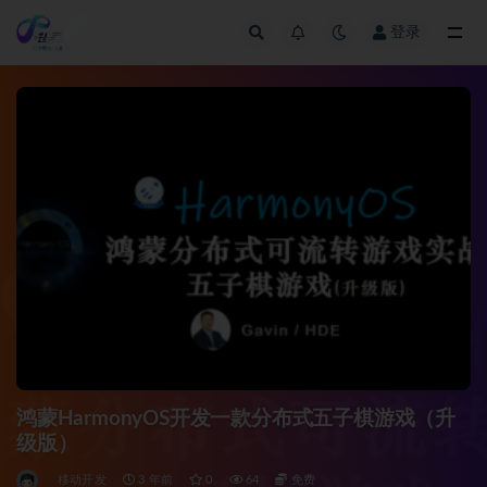
登录
全部
鸿蒙HarmonyOS开发一款分布式五子棋游戏（升
级版）
移动开发
3 年前
0
64
免费