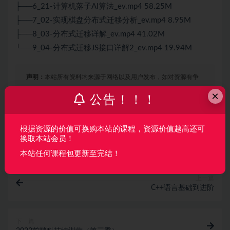
├──6_21-计算机落子
AI
算法
_ev.mp4 58.25M
├──7_02-实现棋盘分布式迁移分析_ev.mp4 8.95M
├──8_03-分布式迁移详解_ev.mp4 41.02M
└──9_04-分布式迁移
JS
接口详解2_ev.mp4 19.94M
声明：
本站所有资料均来源于网络以及用户发布，如对资源有争
议请联系微信客服我们可以安排下架！
×
公告！！！
收藏
海报
链接
根据资源的价值可换购本站的课程，资源价值越高还可
换取本站会员！
本站任何课程包更新至完结！
上一篇
C++语言基础到进阶
下一篇