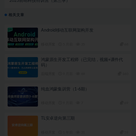
2023前哨科技特训营（第三季）
相关文章
Android移动互联网架构开发
移动开发
5 月前
35
68
鸿蒙原生开发工程师（已完结，视频+课件代
码）
后端开发
9 月前
68
160
纯血鸿蒙集训营（1-6期）
移动开发
9 月前
7
69
TL安卓逆向第三期
移动开发
1 年前
31
59