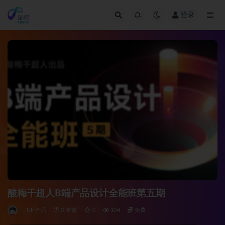
登录
全部
酸梅干超人B端产品设计全能班第五期
UI/产品
3 年前
0
104
免费