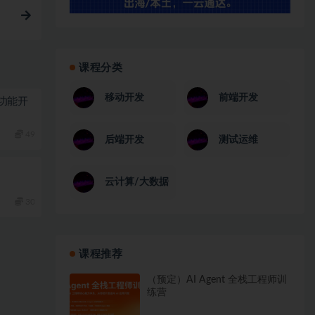
课程分类
移动开发
前端开发
功能开
49
后端开发
测试运维
云计算/大数据
30
课程推荐
（预定）AI Agent 全栈工程师训
练营