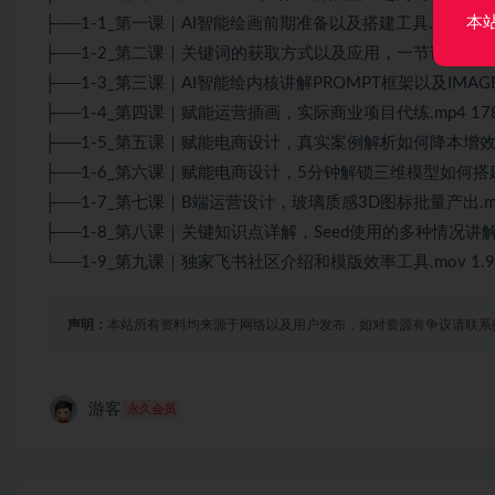
本
├──1-1_第一课｜
AI
智能绘画前期准备以及搭建工具.mp4 127
├──1-2_第二课｜关键词的获取方式以及应用，一节课解锁全部技巧
├──1-3_第三课｜AI智能绘内核讲解PROMPT框架以及IMAGETO
├──1-4_第四课｜赋能运营插画，实际商业项目代练.mp4 178
├──1-5_第五课｜赋能电商设计，真实案例解析如何降本增效.mo
├──1-6_第六课｜赋能电商设计，5分钟解锁三维模型如何搭建.m
├──1-7_第七课｜B端运营设计，玻璃质感3D图标批量产出.mov
├──1-8_第八课｜关键知识点详解，Seed使用的多种情况讲解.m
└──1-9_第九课｜独家飞书社区介绍和模版效率工具.mov 1.9
声明：
本站所有资料均来源于网络以及用户发布，如对资源有争议请联系
游客
永久会员