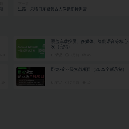
篇
下一篇
期
过路一只喵日系轻复古人像摄影特训营
覆盖车载投屏、多媒体、智能语音等核心
发（完结）
160
UI/产品
3 月前
46
卧龙-企业级实战项目（2025全新录制）
19
UI/产品
7 月前
19