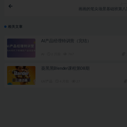
上一
画画的笔尖场景基础班第八
相关文章
AI产品经理特训营（完结）
AI
2 月前
767
葵黑黑Blender课程第08期
UI/产品
4 月前
27