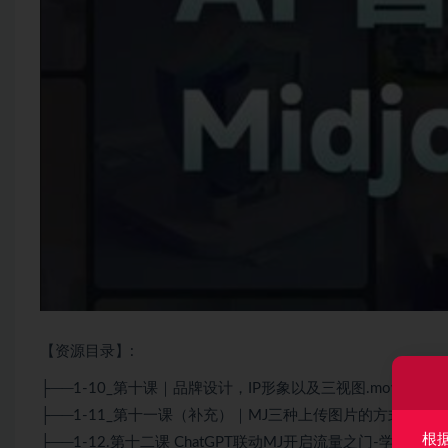
【资源目录】:
├──1-10_第十课｜品牌设计，IP形象以及三视图.mov 1.31G
├──1-11_第十一课（补充）｜MJ三种上传图片的方式以及多种情况
根
├──1-12.第十二课
ChatGPT
联动MJ开启流量之门-学习笔记在飞书