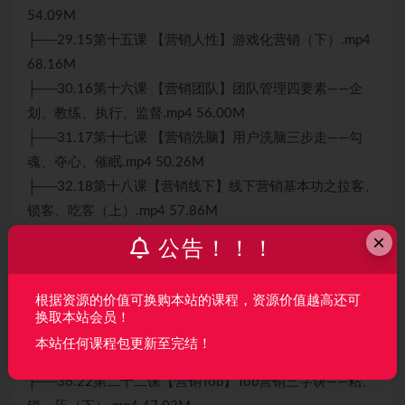
54.09M
├──29.15第十五课 【营销人性】游戏化营销（下）.mp4
68.16M
├──30.16第十六课 【营销团队】团队管理四要素——企
划、教练、执行、监督.mp4 56.00M
├──31.17第十七课 【营销洗脑】用户洗脑三步走——勾
魂、夺心、催眠.mp4 50.26M
├──32.18第十八课【营销线下】线下营销基本功之拉客、
锁客、吃客（上）.mp4 57.86M
├──33.19第十九课【营销线下】线下营销基本功之拉客、
×
公告！！！
锁客、吃客（下）.mp4 27.35M
├──34.20第二十课 【营销线下】线下营销基本功之拉
根据资源的价值可换购本站的课程，资源价值越高还可
客、锁客、吃客（案例篇）.mp4 60.66M
换取本站会员！
├──35.21第二十一课【营销Tob】Tob营销三字诀——粘、
本站任何课程包更新至完结！
锁、压（上）.mp4 51.17M
├──36.22第二十二课【营销Tob】Tob营销三字诀——粘、