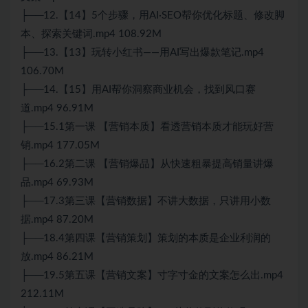
├──12.【14】5个步骤，用AI·SEO帮你优化标题、修改脚
本、探索关键词.mp4 108.92M
├──13.【13】玩转小红书——用AI写出爆款笔记.mp4
106.70M
├──14.【15】用AI帮你洞察商业机会，找到风口赛
道.mp4 96.91M
├──15.1第一课 【营销本质】看透营销本质才能玩好营
销.mp4 177.05M
├──16.2第二课 【营销爆品】从快速粗暴提高销量讲爆
品.mp4 69.93M
├──17.3第三课【营销数据】不讲大数据，只讲用小数
据.mp4 87.20M
├──18.4第四课【营销策划】策划的本质是企业利润的
放.mp4 86.21M
├──19.5第五课【营销文案】寸字寸金的文案怎么出.mp4
212.11M