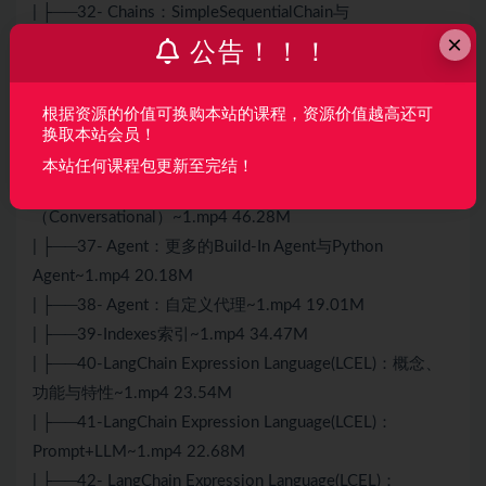
| ├──32- Chains：SimpleSequentialChain与
×
SequentialChain~1.mp4 16.91M
公告！！！
| ├──33-Chains：LLMRouterChain~1.mp4 28.43M
| ├──34-Chains：EmbeddingRouterChain与
根据资源的价值可换购本站的课程，资源价值越高还可
Memory~1.mp4 18.27M
换取本站会员！
| ├──35-Agent：引入与示例~1.mp4 20.29M
本站任何课程包更新至完结！
| ├──36-Agent：Zero-Shot ReAct与会话
（Conversational）~1.mp4 46.28M
| ├──37- Agent：更多的Build-In Agent与Python
Agent~1.mp4 20.18M
| ├──38- Agent：自定义代理~1.mp4 19.01M
| ├──39-Indexes索引~1.mp4 34.47M
| ├──40-LangChain Expression Language(LCEL)：概念、
功能与特性~1.mp4 23.54M
| ├──41-LangChain Expression Language(LCEL)：
Prompt+LLM~1.mp4 22.68M
| ├──42- LangChain Expression Language(LCEL)：