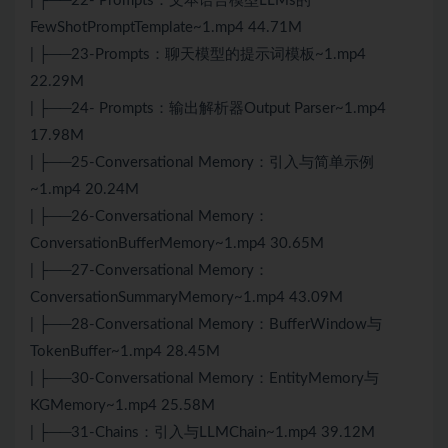
| ├──22- Prompts：文本语言模型LLMs的
FewShotPromptTemplate~1.mp4 44.71M
| ├──23-Prompts：聊天模型的提示词模板~1.mp4
22.29M
| ├──24- Prompts：输出解析器Output Parser~1.mp4
17.98M
| ├──25-Conversational Memory：引入与简单示例
~1.mp4 20.24M
| ├──26-Conversational Memory：
ConversationBufferMemory~1.mp4 30.65M
| ├──27-Conversational Memory：
ConversationSummaryMemory~1.mp4 43.09M
| ├──28-Conversational Memory：BufferWindow与
TokenBuffer~1.mp4 28.45M
| ├──30-Conversational Memory：EntityMemory与
KGMemory~1.mp4 25.58M
| ├──31-Chains：引入与LLMChain~1.mp4 39.12M