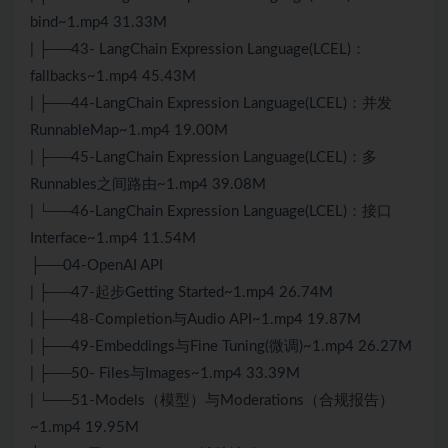
bind~1.mp4 31.33M
| ├──43- LangChain Expression Language(LCEL)：
fallbacks~1.mp4 45.43M
| ├──44-LangChain Expression Language(LCEL)：并发
RunnableMap~1.mp4 19.00M
| ├──45-LangChain Expression Language(LCEL)：多
Runnables之间路由~1.mp4 39.08M
| └──46-LangChain Expression Language(LCEL)：接口
Interface~1.mp4 11.54M
├──04-OpenAI API
| ├──47-起步Getting Started~1.mp4 26.74M
| ├──48-Completion与Audio API~1.mp4 19.87M
| ├──49-Embeddings与Fine Tuning(微调)~1.mp4 26.27M
| ├──50- Files与Images~1.mp4 33.39M
| └──51-Models（模型）与Moderations（合规报告）
~1.mp4 19.95M