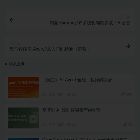
上一篇
鸿蒙HarmonyOS多线程编程实战：AI语音
下一篇
黑马程序员-Axure9从入门到精通（57集）
相关文章
（预定）AI Agent 全栈工程师训练营
AI
2 周前
67
380
零基础 AI 漫剧智能量产创作营
AI
2 周前
35
78