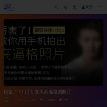
登录
全部
厉害了！用手机拍出高逼格的照片
UI/产品
2 年前
1
32
免费