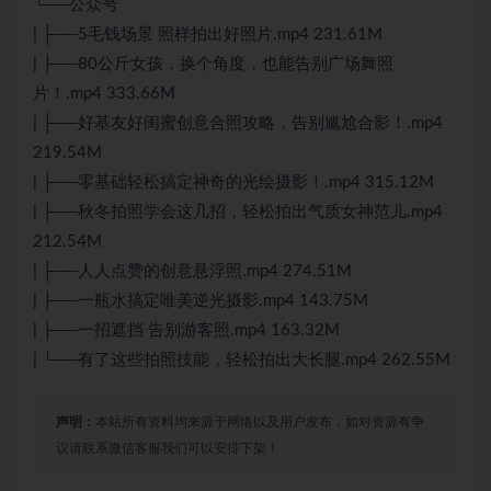
└──公众号
| ├──5毛钱场景 照样拍出好照片.mp4 231.61M
| ├──80公斤女孩，换个角度，也能告别广场舞照
片！.mp4 333.66M
| ├──好基友好闺蜜创意合照攻略，告别尴尬合影！.mp4
219.54M
| ├──零基础轻松搞定神奇的光绘摄影！.mp4 315.12M
| ├──秋冬拍照学会这几招，轻松拍出气质女神范儿.mp4
212.54M
| ├──人人点赞的创意悬浮照.mp4 274.51M
| ├──一瓶水搞定唯美逆光摄影.mp4 143.75M
| ├──一招遮挡 告别游客照.mp4 163.32M
| └──有了这些拍照技能，轻松拍出大长腿.mp4 262.55M
声明：
本站所有资料均来源于网络以及用户发布，如对资源有争
议请联系微信客服我们可以安排下架！