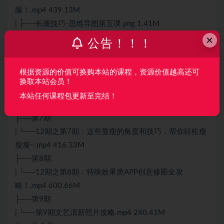
腿！.mp4 439.13M
| ├──长腿技巧-思维导图第五课.png 1.41M
×
| └──第五课大长腿讲义.docx 18.18M
公告！！！
├──第6期
| ├──12期之第6期：贴纸标注类APP全攻略！.mp4
根据资源的价值可换购本站的课程，资源价值越高还可
425.97M
换取本站会员！
| ├──第六课贴纸标注APP讲义.docx 34.18M
本站任何课程包更新至完结！
| └──贴纸标注app-思维导图第六课.png 1.01M
├──第7期
| └──12期之第7期：这些显瘦的角度和技巧，帮你轻松瘦
瘦瘦~.mp4 416.33M
├──第8期
| └──12期之第8期：特殊效果类APP创意修图全攻
略！.mp4 600.66M
├──第9期
| └──第9期文艺清新照片攻略.mp4 240.41M