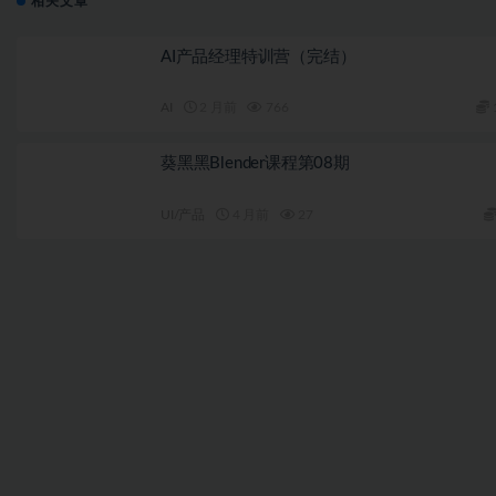
相关文章
AI产品经理特训营（完结）
AI
2 月前
766
葵黑黑Blender课程第08期
UI/产品
4 月前
27