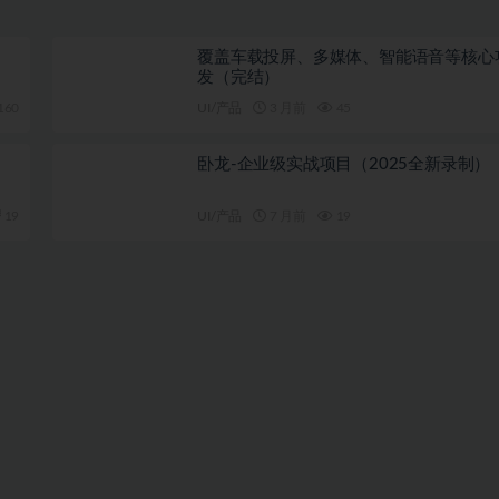
覆盖车载投屏、多媒体、智能语音等核心
发（完结）
160
UI/产品
3 月前
45
卧龙-企业级实战项目（2025全新录制）
19
UI/产品
7 月前
19