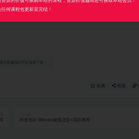
据资源的价值可换购本站的课程，资源价值越高还可换取本站会员！
糊请看本条录播）.mp4 1.15G
站任何课程包更新至完结！
放模糊请看本条录播）.mp4 681.07M
微信客服我们可以安排下架！
收藏
海报
篇
下一篇
期
阿发你好-Blender建模进阶+高阶教程