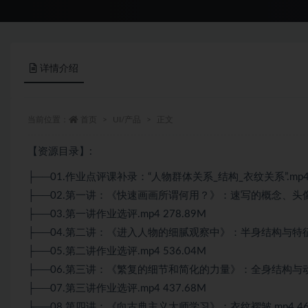
详情介绍
当前位置：
首页
UI/产品
正文
【资源目录】:
├──01.作业点评课补录：“人物群体关系_结构_衣纹关系”.mp4 
├──02.第一讲：《快速画画所谓何用？》：速写的概念、头像与基
├──03.第一讲作业选评.mp4 278.89M
├──04.第二讲：《进入人物的细腻观察中》：半身结构与特征.mp
├──05.第二讲作业选评.mp4 536.04M
├──06.第三讲：《繁复的细节和简化的力量》：全身结构与动态捕
├──07.第三讲作业选评.mp4 437.68M
├──08.第四讲：《向古典主义大师学习》：衣纹褶皱.mp4 461