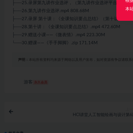
根
├──25.录屏第九讲作业选评，（第九讲作业选评平台原因回放模
本
├──26.第九讲作业选评.mp4 808.68M
├──27.录屏 第十课：《全课知识要点总结》（第十讲平台原因回
├──28.第十讲：《全课知识要点总结》.mp4 472.60M
├──29.赠送小课——《微表情》.mp4 223.30M
└──30.赠课——《手手脚脚》.zip 171.14M
声明：
本站所有资料均来源于网络以及用户发布，如对资源有争议请联系
游客
永久会员
上一
HCI讲堂人工智能绘画与设计第6