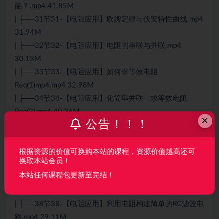
葩？.mp4 41.85M
| ├──31节31-【电阻应用】欧姆定律与伏安特性曲线.mp4
31.94M
| ├──32节32-【电阻应用】电阻的串联与并联.mp4
30.13M
| ├──33节33-【电阻应用】如何求等效电阻
Req(1)mp4.mp4 32.98M
| ├──34节34-【电阻应用】化简串并联，求等效电阻
Req(2).mp4 40.36M
×
公告！！！
| ├──35节35-【电阻应用】限流电阻应该如何选择？.mp4
41.55M
| ├──36节36-【电阻应用】分压电阻应该如何选择？.mp4
根据资源的价值可换购本站的课程，资源价值越高还可
换取本站会员！
40.81M
本站任何课程包更新至完结！
| ├──37节37-【电阻应用】Feedback Resistance 什.mp4
26.40M
| ├──38节38-【电阻应用】利用电阻构建简单的RC滤波电
路.mp4 29.11M