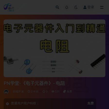
登录
全部
PN学堂-《电子元器件》- 电阻
后端开发
2 年前
0
135
免费
普通用户用户特权：
免费