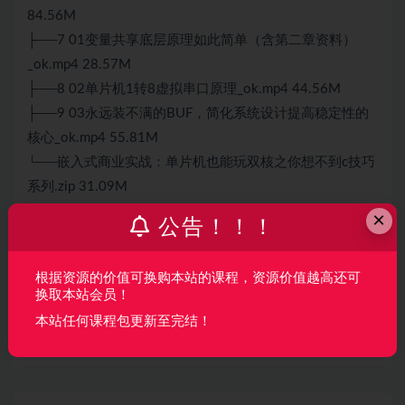
84.56M
├──7 01变量共享底层原理如此简单（含第二章资料）
_ok.mp4 28.57M
├──8 02单片机1转8虚拟串口原理_ok.mp4 44.56M
├──9 03永远装不满的BUF，简化系统设计提高稳定性的
核心_ok.mp4 55.81M
└──
嵌入式
商业实战：单片机也能玩双核之你想不到c技巧
系列.zip 31.09M
×
公告！！！
声明：
本站所有资料均来源于网络以及用户发布，如对资源有争
议请联系微信客服我们可以安排下架！
根据资源的价值可换购本站的课程，资源价值越高还可
换取本站会员！
本站任何课程包更新至完结！
收藏
海报
链接