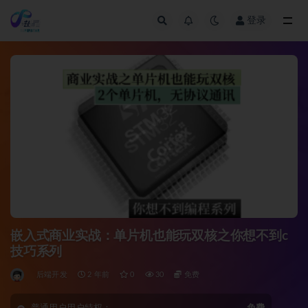
登录
全部
嵌入式商业实战：单片机也能玩双核之你想不到c
技巧系列
后端开发
2 年前
0
30
免费