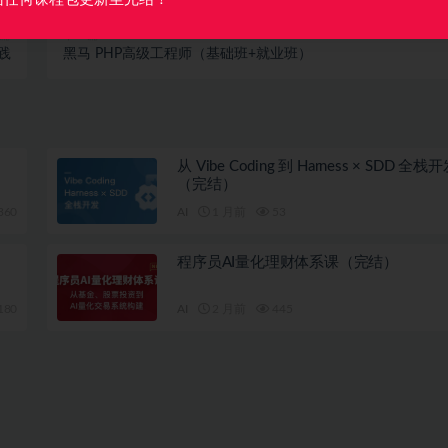
篇
下一篇
践
黑马 PHP高级工程师（基础班+就业班）
从 Vibe Coding 到 Harness × SDD 全
（完结）
360
AI
1 月前
53
程序员AI量化理财体系课（完结）
180
AI
2 月前
445