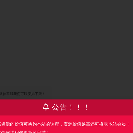
微信客服我们可以安排下架！
公告！！！
收藏
海报
据资源的价值可换购本站的课程，资源价值越高还可换取本站会员！
站任何课程包更新至完结！