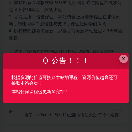
2. 本站所有课程格式MP4格式无密 可以通过网盘在线学习
也可下载到本地，方便快捷！
3. 官方品质，信誉保证，本站包含上万部课程正在陆续更
新，感谢同学们的信任与支持，保证让同学们满意
4. 所有课程都会包更新，只要官方更新本站延迟2-3天就会
更新。
声明：
本站所有资料均来源于网络以及用户发布，如对资源有争
×
议请联系微信客服我们可以安排下架！
公告！！！
根据资源的价值可换购本站的课程，资源价值越高还可
收藏
海报
链接
换取本站会员！
本站任何课程包更新至完结！
上一篇
再学JavaScript ES(6-11)全版本语法大全 每个前端都需
要的基础课